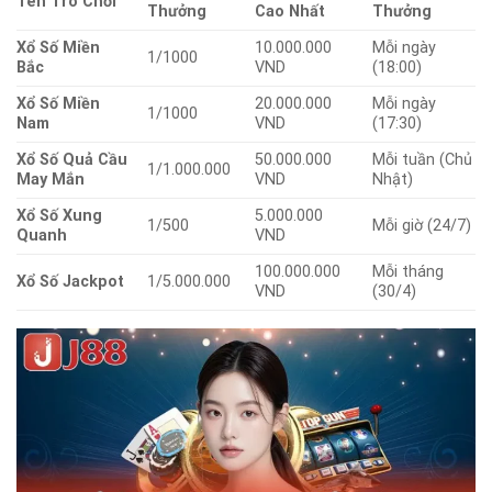
Tên Trò Chơi
Thưởng
Cao Nhất
Thưởng
Xổ Số Miền
10.000.000
Mỗi ngày
1/1000
Bắc
VND
(18:00)
Xổ Số Miền
20.000.000
Mỗi ngày
1/1000
Nam
VND
(17:30)
Xổ Số Quả Cầu
50.000.000
Mỗi tuần (Chủ
1/1.000.000
May Mắn
VND
Nhật)
Xổ Số Xung
5.000.000
1/500
Mỗi giờ (24/7)
Quanh
VND
100.000.000
Mỗi tháng
Xổ Số Jackpot
1/5.000.000
VND
(30/4)