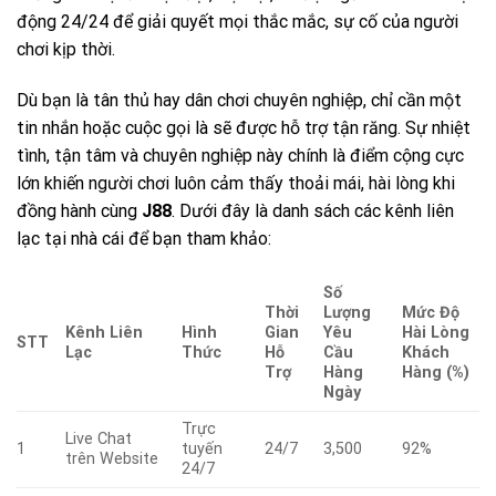
động 24/24 để giải quyết mọi thắc mắc, sự cố của người
chơi kịp thời.
Dù bạn là tân thủ hay dân chơi chuyên nghiệp, chỉ cần một
tin nhắn hoặc cuộc gọi là sẽ được hỗ trợ tận răng. Sự nhiệt
tình, tận tâm và chuyên nghiệp này chính là điểm cộng cực
lớn khiến người chơi luôn cảm thấy thoải mái, hài lòng khi
đồng hành cùng
J88
. Dưới đây là danh sách các kênh liên
lạc tại nhà cái để bạn tham khảo:
Số
Thời
Lượng
Mức Độ
Kênh Liên
Hình
Gian
Yêu
Hài Lòng
STT
Lạc
Thức
Hỗ
Cầu
Khách
Trợ
Hàng
Hàng (%)
Ngày
Trực
Live Chat
1
tuyến
24/7
3,500
92%
trên Website
24/7