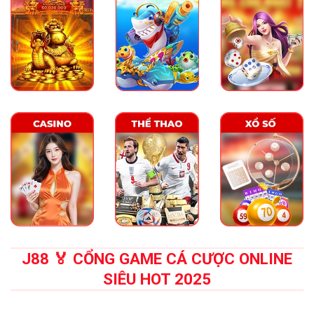
J88 🏅 CỔNG GAME CÁ CƯỢC ONLINE
SIÊU HOT 2025