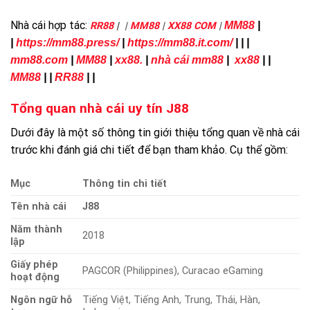
Nhà cái hợp tác:
MM88
|
RR88
|
|
MM88
|
XX88 COM
|
|
https://mm88.press/
|
https://mm88.it.com/
| | |
mm88.com
|
MM88
|
xx88.
|
nhà cái mm88
|
xx88
| |
MM88
| |
RR88
| |
Tổng quan nhà cái uy tín J88
Dưới đây là một số thông tin giới thiệu tổng quan về nhà cái
trước khi đánh giá chi tiết để bạn tham khảo. Cụ thể gồm:
Mục
Thông tin chi tiết
Tên nhà cái
J88
Năm thành
2018
lập
Giấy phép
PAGCOR (Philippines), Curacao eGaming
hoạt động
Ngôn ngữ hỗ
Tiếng Việt, Tiếng Anh, Trung, Thái, Hàn,