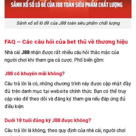
Sảnh xổ số lô đề của J88 toàn siêu phẩm chất lượng
FAQ – Các câu hỏi của bet thủ về thương hiệu
Nhà cái
J88
nhận được rất nhiều câu hỏi thắc mắc của
người chơi khi tham gia cả cược. Phổ biến gồm:
J88 có khuyến mãi không?
Câu trả lời là có, những chương trình này được cập nhật đầy
đủ trên danh mục tại website chính thức. Bạn có thể truy
cập vào để theo dõi và đăng ký tham gia nếu đáp ứng đủ
điều kiện.
Dưới 18 tuổi đăng ký J88 được không?
Câu trả lời là không, theo quy định của nhà cái, người chơi