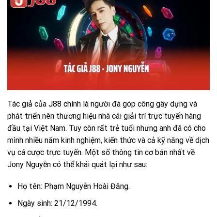
Tác giả của J88 chính là người đã góp công gây dựng và
phát triển nên thương hiệu nhà cái giải trí trực tuyến hàng
đầu tại Việt Nam. Tuy còn rất trẻ tuổi nhưng anh đã có cho
mình nhiều năm kinh nghiệm, kiến ​​thức và cả kỹ năng về dịch
vụ cá cược trực tuyến. Một số thông tin cơ bản nhất về
Jony Nguyễn có thể khái quát lại như sau:
Họ tên: Phạm Nguyễn Hoài Đăng.
Ngày sinh: 21/12/1994.