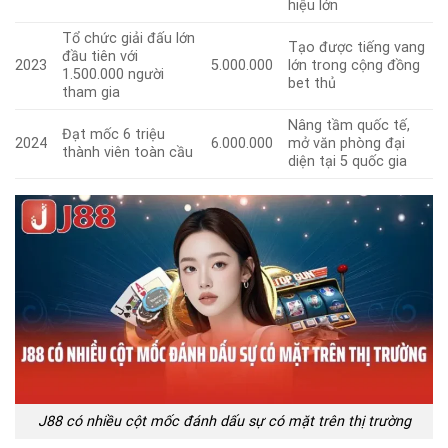
hiệu lớn
Tổ chức giải đấu lớn
Tạo được tiếng vang
đầu tiên với
2023
5.000.000
lớn trong cộng đồng
1.500.000 người
bet thủ
tham gia
Nâng tầm quốc tế,
Đạt mốc 6 triệu
2024
6.000.000
mở văn phòng đại
thành viên toàn cầu
diện tại 5 quốc gia
J88 có nhiều cột mốc đánh dấu sự có mặt trên thị trường