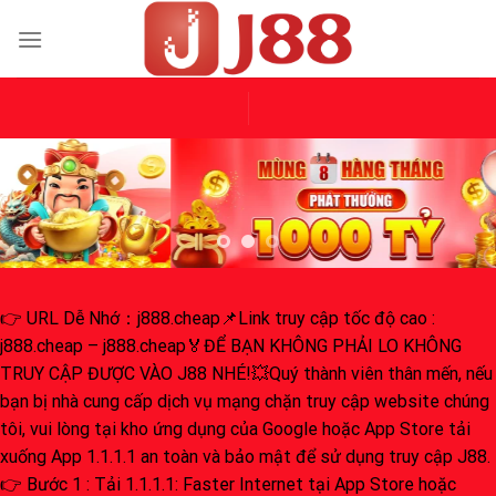
Skip
to
content
👉 URL Dễ Nhớ：j888.cheap📌Link truy cập tốc độ cao :
j888.cheap – j888.cheap🏅ĐỂ BẠN KHÔNG PHẢI LO KHÔNG
TRUY CẬP ĐƯỢC VÀO J88 NHÉ!💥Quý thành viên thân mến, nếu
bạn bị nhà cung cấp dịch vụ mạng chặn truy cập website chúng
tôi, vui lòng tại kho ứng dụng của Google hoặc App Store tải
xuống App 1.1.1.1 an toàn và bảo mật để sử dụng truy cập J88.
👉 Bước 1 : Tải 1.1.1.1: Faster Internet tại App Store hoặc