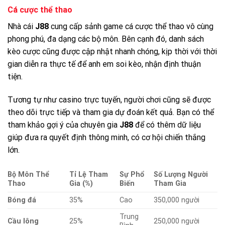
Cá cược thể thao
Nhà cái
J88
cung cấp sảnh game cá cược thể thao vô cùng
phong phú, đa dạng các bộ môn. Bên cạnh đó, danh sách
kèo cược cũng được cập nhật nhanh chóng, kịp thời với thời
gian diễn ra thực tế để anh em soi kèo, nhận định thuận
tiện.
Tương tự như casino trực tuyến, người chơi cũng sẽ được
theo dõi trực tiếp và tham gia dự đoán kết quả. Bạn có thể
tham khảo gợi ý của chuyên gia
J88
để có thêm dữ liệu
giúp đưa ra quyết định thông minh, có cơ hội chiến thắng
lớn.
Bộ Môn Thể
Tỉ Lệ Tham
Sự Phổ
Số Lượng Người
Thao
Gia (%)
Biến
Tham Gia
Bóng đá
35%
Cao
350,000 người
Trung
Cầu lông
25%
250,000 người