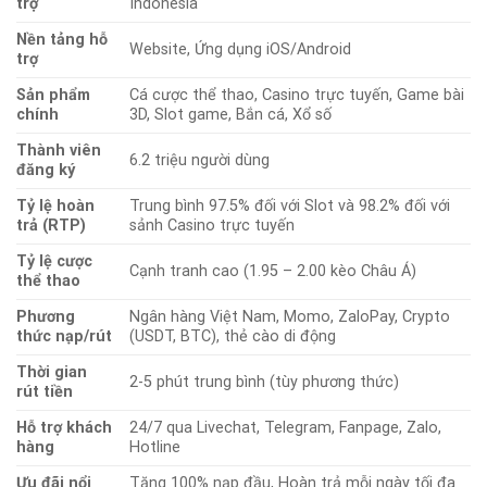
trợ
Indonesia
Nền tảng hỗ
Website, Ứng dụng iOS/Android
trợ
Sản phẩm
Cá cược thể thao, Casino trực tuyến, Game bài
chính
3D, Slot game, Bắn cá, Xổ số
Thành viên
6.2 triệu người dùng
đăng ký
Tỷ lệ hoàn
Trung bình 97.5% đối với Slot và 98.2% đối với
trả (RTP)
sảnh Casino trực tuyến
Tỷ lệ cược
Cạnh tranh cao (1.95 – 2.00 kèo Châu Á)
thể thao
Phương
Ngân hàng Việt Nam, Momo, ZaloPay, Crypto
thức nạp/rút
(USDT, BTC), thẻ cào di động
Thời gian
2-5 phút trung bình (tùy phương thức)
rút tiền
Hỗ trợ khách
24/7 qua Livechat, Telegram, Fanpage, Zalo,
hàng
Hotline
Ưu đãi nổi
Tặng 100% nạp đầu, Hoàn trả mỗi ngày tối đa