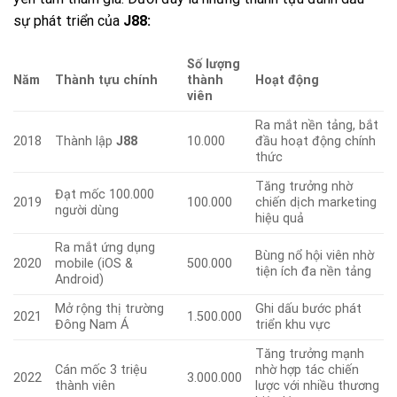
sự phát triển của
J88:
Số lượng
Năm
Thành tựu chính
thành
Hoạt động
viên
Ra mắt nền tảng, bắt
2018
Thành lập
J88
10.000
đầu hoạt động chính
thức
Tăng trưởng nhờ
Đạt mốc 100.000
2019
100.000
chiến dịch marketing
người dùng
hiệu quả
Ra mắt ứng dụng
Bùng nổ hội viên nhờ
2020
mobile (iOS &
500.000
tiện ích đa nền tảng
Android)
Mở rộng thị trường
Ghi dấu bước phát
2021
1.500.000
Đông Nam Á
triển khu vực
Tăng trưởng mạnh
Cán mốc 3 triệu
nhờ hợp tác chiến
2022
3.000.000
thành viên
lược với nhiều thương