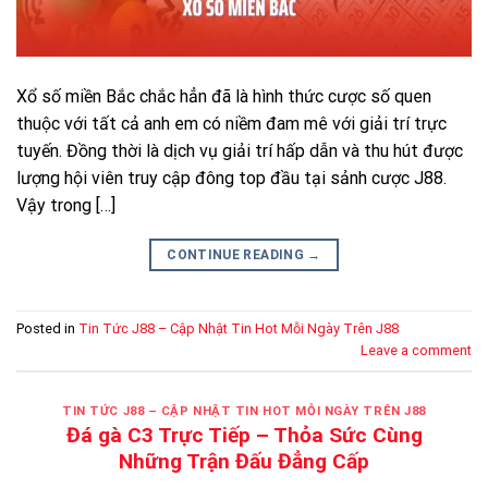
Xổ số miền Bắc chắc hẳn đã là hình thức cược số quen
thuộc với tất cả anh em có niềm đam mê với giải trí trực
tuyến. Đồng thời là dịch vụ giải trí hấp dẫn và thu hút được
lượng hội viên truy cập đông top đầu tại sảnh cược J88.
Vậy trong […]
CONTINUE READING
→
Posted in
Tin Tức J88 – Cập Nhật Tin Hot Mỗi Ngày Trên J88
Leave a comment
TIN TỨC J88 – CẬP NHẬT TIN HOT MỖI NGÀY TRÊN J88
Đá gà C3 Trực Tiếp – Thỏa Sức Cùng
Những Trận Đấu Đẳng Cấp