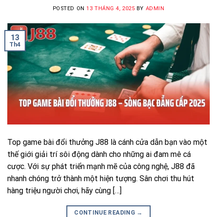
POSTED ON
13 THÁNG 4, 2025
BY
ADMIN
13
Th4
Top game bài đổi thưởng J88 là cánh cửa dẫn bạn vào một
thế giới giải trí sôi động dành cho những ai đam mê cá
cược. Với sự phát triển mạnh mẽ của công nghệ, J88 đã
nhanh chóng trở thành một hiện tượng. Sân chơi thu hút
hàng triệu người chơi, hãy cùng […]
CONTINUE READING
→