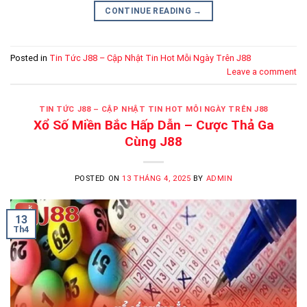
CONTINUE READING
→
Posted in
Tin Tức J88 – Cập Nhật Tin Hot Mỗi Ngày Trên J88
Leave a comment
TIN TỨC J88 – CẬP NHẬT TIN HOT MỖI NGÀY TRÊN J88
Xổ Số Miền Bắc Hấp Dẫn – Cược Thả Ga
Cùng J88
POSTED ON
13 THÁNG 4, 2025
BY
ADMIN
13
Th4