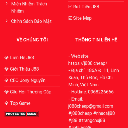
Miễn Nhiễm Trách
☑️ Rút Tiền J88
Nhiệm
☑️ Site Map
Chính Sách Bảo Mật
VỀ CHÚNG TÔI
THÔNG TIN LIÊN HỆ
- Website:
💎 Liên Hệ J88
https://j888.cheap/
💎 Giới Thiệu J88
- Địa chỉ: 186A Đ. 11, Linh
Xuân, Thủ Đức, Hồ Chí
💎 CEO Jony Nguyễn
Minh, Việt Nam
💎 Câu Hỏi Thường Gặp
- Hotline: 0968226666
- Email:
💎 Top Game
j888cheap@gmail.com
#j888cheap #nhacaij88
#j88 #trangchuj88
#linkvaoj88