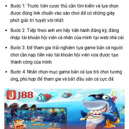
Bước 1: Trước tiên cược thủ cần tìm kiếm và lựa chọn
được đúng link chuẩn vào sân chơi để có những giây
phút giải trí tuyệt vời nhất.
Bước 2: Tiếp theo anh em hãy tiến hành đăng ký, đăng
nhập tài khoản hội viên cá nhân của mình tại web nhà cái.
Bước 3: Để tham gia trải nghiệm tựa game bắn cá người
chơi cần nạp tiền vào tài khoản hội viên vừa được tạo
thành công của mình.
Bước 4: Nhấn chọn mục game bắn cá lựa trò chơi tương
ứng, phù hợp để tham gia và bắt đầu săn cá cực đã.