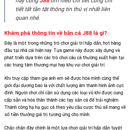
hãy cùng
J88
tìm hiểu chi tiết cùng chi
tiết tất tần tật thông tin thú vị nhất liên
quan nhé.
Khám phá thông tin về bắn cá J88 là gì?
Đây là một trong những trò chơi giải trí hấp dẫn, hot hàng
đầu tại nhà cái hiện nay. Tựa game này được xây dựng và
phát triển dựa trên các trò chơi câu cá thường xuất hiện tại
các trung tâm thương mại hay khu vui chơi giải trí.
Khi truy cập tham gia anh em sẽ được hòa mình cùng thế
giới đại dương bao la với chất lượng âm thanh hình ảnh cực
đỉnh. Người chơi chỉ cần sử dụng các loại vũ khí được cung
cấp sẵn và hóa thân thành các tay săn cá để trải nghiệm.
Thành công hạ hạ gục cá theo yêu cầu cược thủ sẽ mang về
số tiền thưởng giá trị tương ứng cho mình.
Chắc chắn đây chính là một lựa chọn giải trí hấp dẫn tuyệt