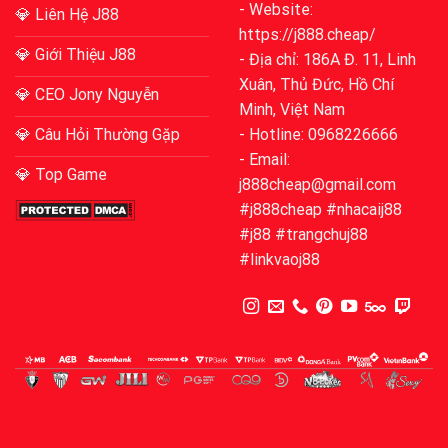
- Website:
💎 Liên Hệ J88
https://j888.cheap/
💎 Giới Thiệu J88
- Địa chỉ: 186A Đ. 11, Linh
Xuân, Thủ Đức, Hồ Chí
💎 CEO Jony Nguyễn
Minh, Việt Nam
💎 Câu Hỏi Thường Gặp
- Hotline: 0968226666
- Email:
💎 Top Game
j888cheap@gmail.com
#j888cheap #nhacaij88
#j88 #trangchuj88
#linkvaoj88